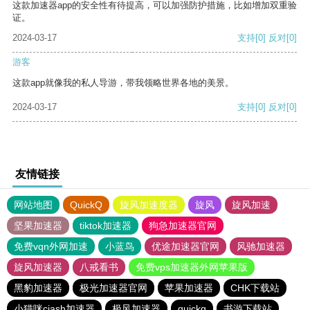
这款加速器app的安全性有待提高，可以加强防护措施，比如增加双重验
证。
2024-03-17
支持
[0]
反对
[0]
游客
这款app就像我的私人导游，带我领略世界各地的美景。
2024-03-17
支持
[0]
反对
[0]
友情链接
网站地图
QuickQ
旋风加速度器
旋风
旋风加速
坚果加速器
tiktok加速器
狗急加速器官网
免费vqn外网加速
小蓝鸟
优途加速器官网
风驰加速器
旋风加速器
八戒看书
免费vps加速器外网苹果版
黑豹加速器
极光加速器官网
苹果加速器
CHK下载站
小猫咪ciash加速器
极风加速器
quickq
书游下载站