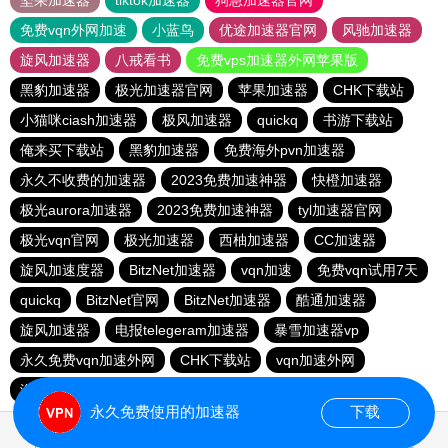
坚果加速器
tiktok加速器
狗急加速器官网
免费vqn外网加速
小蓝鸟
优途加速器官网
风驰加速器
旋风加速器
八戒看书
免费vps加速器外网苹果版
黑豹加速器
极光加速器官网
苹果加速器
CHK下载站
小猫咪ciash加速器
极风加速器
quickq
书游下载站
俺来买下载站
黑豹加速器
免费海外pvn加速器
永久不收费的加速器
2023免费加速神器
快橙加速器
极光aurora加速器
2023免费加速神器
tyl加速器官网
极光vqn官网
极光加速器
西柚加速器
CC加速器
旋风加速度器
BitzNet加速器
vqn加速
免费vqn试用7天
quickq
BitzNet官网
BitzNet加速器
酷通加速器
旋风加速器
电报telegeram加速器
暴雪加速器vp
永久免费vqn加速外网
CHK下载站
vqn加速外网
海鸥下载站
1元机场
永久免费使用的加速器
下载
1.609059s