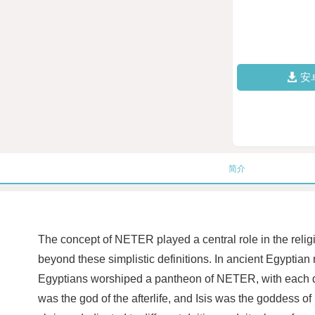
安
简介
The concept of NETER played a central role in the religi
beyond these simplistic definitions. In ancient Egyptian
Egyptians worshiped a pantheon of NETER, with each dei
was the god of the afterlife, and Isis was the goddess 