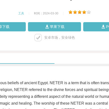
工具
|
时间：2024-03-30
|
卓下载
苹果下载
安卓市场，安全绿色
ous beliefs of ancient Egypt. NETER is a term that is often trans
 religion, NETER referred to the divine forces and spiritual bein
ty representing a different aspect of the natural world or hum
of magic and healing. The worship of these NETER was a central p