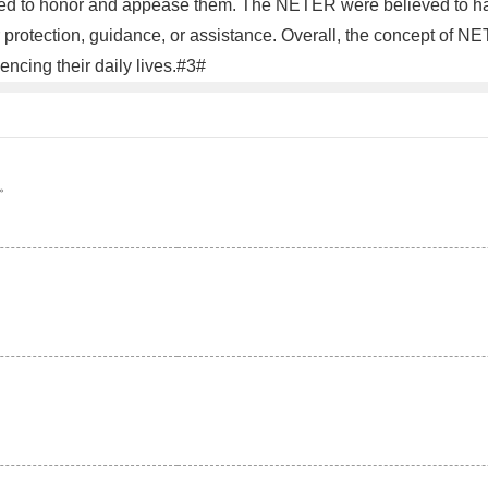
formed to honor and appease them. The NETER were believed to h
r protection, guidance, or assistance. Overall, the concept of NET
encing their daily lives.#3#
。