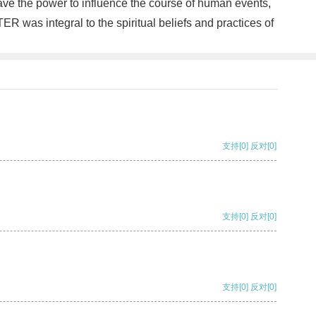
ave the power to influence the course of human events,
ER was integral to the spiritual beliefs and practices of
支持
[0]
反对
[0]
支持
[0]
反对
[0]
支持
[0]
反对
[0]