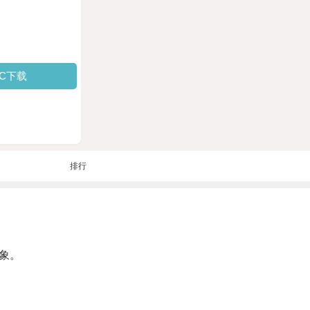
PC下载
排行
象。