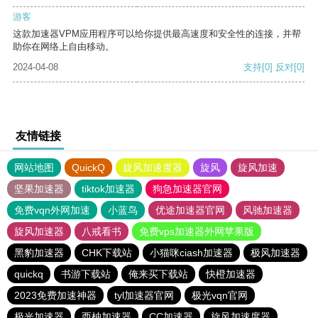
游客
这款加速器VPM应用程序可以给你提供最高速度和安全性的连接，并帮
助你在网络上自由移动。
2024-04-08
支持
[0]
反对
[0]
友情链接
网站地图
QuickQ
旋风加速度器
旋风
旋风加速
坚果加速器
tiktok加速器
狗急加速器官网
免费vqn外网加速
小蓝鸟
优途加速器官网
风驰加速器
旋风加速器
八戒看书
免费vps加速器外网苹果版
黑豹加速器
CHK下载站
小猫咪ciash加速器
极风加速器
quickq
书游下载站
俺来买下载站
快橙加速器
2023免费加速神器
tyl加速器官网
极光vqn官网
极光加速器
西柚加速器
CC加速器
旋风加速度器