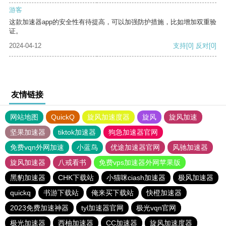
游客
这款加速器app的安全性有待提高，可以加强防护措施，比如增加双重验
证。
2024-04-12
支持
[0]
反对
[0]
友情链接
网站地图
QuickQ
旋风加速度器
旋风
旋风加速
坚果加速器
tiktok加速器
狗急加速器官网
免费vqn外网加速
小蓝鸟
优途加速器官网
风驰加速器
旋风加速器
八戒看书
免费vps加速器外网苹果版
黑豹加速器
CHK下载站
小猫咪ciash加速器
极风加速器
quickq
书游下载站
俺来买下载站
快橙加速器
2023免费加速神器
tyl加速器官网
极光vqn官网
极光加速器
西柚加速器
CC加速器
旋风加速度器