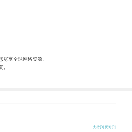
您尽享全球网络资源。
宴。
支持
[0]
反对
[0]