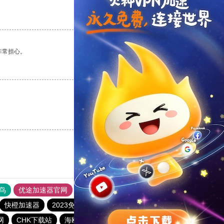
支持
[0]
反对
[0]
非常担心。
支持
[0]
反对
[0]
支持
[0]
反对
[0]
鸟
优途加速器官网
风驰加速器
旋风加速器
八戒看书
快橙加速器
2023免费加速神器
tyl加速器官网
网
CHK下载站
海鸥下载站
1元机场