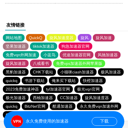
友情链接
网站地图
QuickQ
旋风加速度器
旋风
旋风加速
坚果加速器
tiktok加速器
狗急加速器官网
免费vqn外网加速
小蓝鸟
优途加速器官网
风驰加速器
旋风加速器
八戒看书
免费vps加速器外网苹果版
黑豹加速器
CHK下载站
小猫咪ciash加速器
极风加速器
quickq
书游下载站
俺来买下载站
快橙加速器
2023免费加速神器
tyl加速器官网
极光vqn官网
极光加速器
西柚加速器
CC加速器
旋风加速度器
quickq
BitzNet官网
酷通加速器
永久免费vqn加速外网
CHK下载站
海鸥下载站
1元机场
永久免费使用的加速器
下载