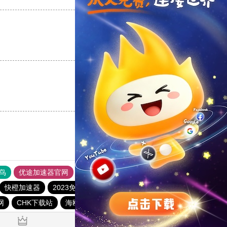
支持
[0]
反对
[0]
支持
[0]
反对
[0]
鸟
优途加速器官网
风驰加速器
旋风加速器
八戒看书
快橙加速器
2023免费加速神器
tyl加速器官网
网
CHK下载站
海鸥下载站
1元机场