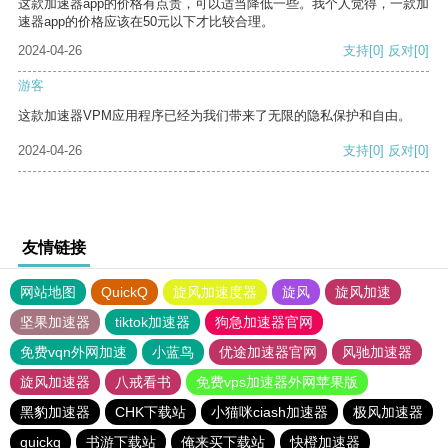
这款加速器app的价格有点贵，可以适当降低一些。我个人觉得，一款加
速器app的价格应该在50元以下才比较合理。
2024-04-26
支持
[0]
反对
[0]
游客
这款加速器VPM应用程序已经为我们带来了无限的隐私保护和自由。
2024-04-26
支持
[0]
反对
[0]
友情链接
网站地图
QuickQ
旋风加速度器
旋风
旋风加速
坚果加速器
tiktok加速器
狗急加速器官网
免费vqn外网加速
小蓝鸟
优途加速器官网
风驰加速器
旋风加速器
八戒看书
免费vps加速器外网苹果版
黑豹加速器
CHK下载站
小猫咪ciash加速器
极风加速器
quickq
书游下载站
俺来买下载站
快橙加速器