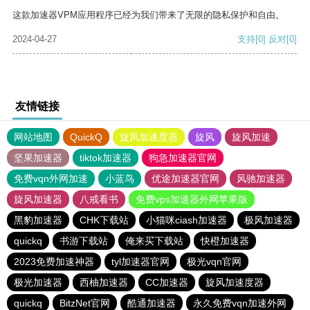
这款加速器VPM应用程序已经为我们带来了无限的隐私保护和自由。
2024-04-27
支持
[0]
反对
[0]
友情链接
网站地图
QuickQ
旋风加速度器
旋风
旋风加速
坚果加速器
tiktok加速器
狗急加速器官网
免费vqn外网加速
小蓝鸟
优途加速器官网
风驰加速器
旋风加速器
八戒看书
免费vps加速器外网苹果版
黑豹加速器
CHK下载站
小猫咪ciash加速器
极风加速器
quickq
书游下载站
俺来买下载站
快橙加速器
2023免费加速神器
tyl加速器官网
极光vqn官网
极光加速器
西柚加速器
CC加速器
旋风加速度器
quickq
BitzNet官网
酷通加速器
永久免费vqn加速外网