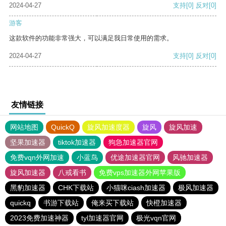
2024-04-27
支持
[0]
反对
[0]
游客
这款软件的功能非常强大，可以满足我日常使用的需求。
2024-04-27
支持
[0]
反对
[0]
友情链接
网站地图
QuickQ
旋风加速度器
旋风
旋风加速
坚果加速器
tiktok加速器
狗急加速器官网
免费vqn外网加速
小蓝鸟
优途加速器官网
风驰加速器
旋风加速器
八戒看书
免费vps加速器外网苹果版
黑豹加速器
CHK下载站
小猫咪ciash加速器
极风加速器
quickq
书游下载站
俺来买下载站
快橙加速器
2023免费加速神器
tyl加速器官网
极光vqn官网