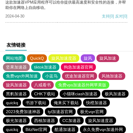
这款加速器VPM应用程序可以给你提供最高速度和安全性的连接，并帮
助你在网络上自由移动。
2024-04-30
支持
[0]
反对
[0]
友情链接
网站地图
QuickQ
旋风加速度器
旋风
旋风加速
坚果加速器
tiktok加速器
狗急加速器官网
免费vqn外网加速
小蓝鸟
优途加速器官网
风驰加速器
旋风加速器
八戒看书
免费vps加速器外网苹果版
黑豹加速器
CHK下载站
小猫咪ciash加速器
极风加速器
quickq
书游下载站
俺来买下载站
快橙加速器
2023免费加速神器
tyl加速器官网
极光vqn官网
极光加速器
西柚加速器
CC加速器
旋风加速度器
quickq
BitzNet官网
酷通加速器
永久免费vqn加速外网