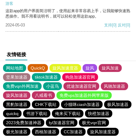
游客
这款app的用户界面简洁明了，使用起来非常容易上手，让我能够快速熟
悉操作。我不用看说明书，就可以轻松使用这款app。
2024-05-03
支持
[0]
反对
[0]
友情链接
网站地图
QuickQ
旋风加速度器
旋风
旋风加速
坚果加速器
tiktok加速器
狗急加速器官网
免费vqn外网加速
小蓝鸟
优途加速器官网
风驰加速器
旋风加速器
八戒看书
免费vps加速器外网苹果版
黑豹加速器
CHK下载站
小猫咪ciash加速器
极风加速器
quickq
书游下载站
俺来买下载站
快橙加速器
2023免费加速神器
tyl加速器官网
极光vqn官网
极光加速器
西柚加速器
CC加速器
旋风加速度器