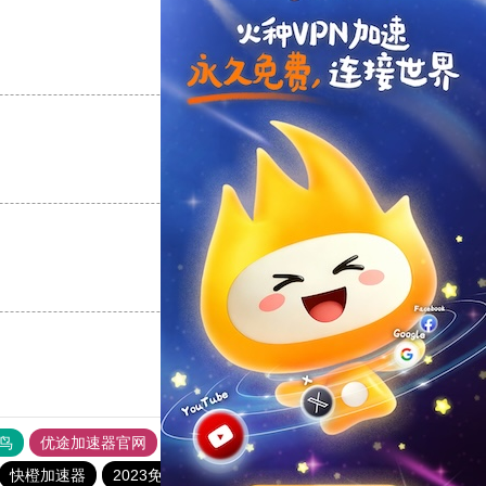
支持
[0]
反对
[0]
支持
[0]
反对
[0]
支持
[0]
反对
[0]
鸟
优途加速器官网
风驰加速器
旋风加速器
八戒看书
快橙加速器
2023免费加速神器
tyl加速器官网