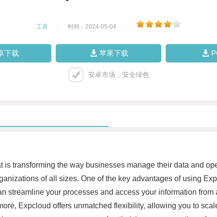
工具
|
时间：2024-05-04
|
卓下载
苹果下载
安卓市场，安全绿色
at is transforming the way businesses manage their data and ope
rganizations of all sizes. One of the key advantages of using Exp
can streamline your processes and access your information from 
more, Expcloud offers unmatched flexibility, allowing you to sc