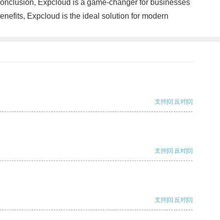
conclusion, Expcloud is a game-changer for businesses
enefits, Expcloud is the ideal solution for modern
支持
[0]
反对
[0]
支持
[0]
反对
[0]
支持
[0]
反对
[0]