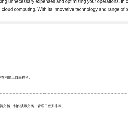
cing unnecessary expenses and optimizing your operations. In 
gh cloud computing. With its innovative technology and range of b
你在网络上自由移动。
编辑文档、制作演示文稿、管理日程安排等。