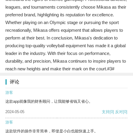
leagues, and tournaments consistently choose Mikasa as their
preferred brand, highlighting its reputation for excellence.
Whether playing on an Olympic stage or pursuing the sport
recreationally, Mikasa offers equipment that allows players to
perform at their best. In conclusion, Mikasa's dedication to
producing top-quality volleyball equipment has made it a global
leader in the industry. With their focus on performance,
durability, and precision, Mikasa continues to inspire players to
reach new heights and make their mark on the court.#3#
评论
游客
这款app就像我的财务顾问，让我能够省钱又省心。
2024-05-05
支持
[0]
反对
[0]
游客
这款软件的操作非常简单，即使是小白也能快速上手。