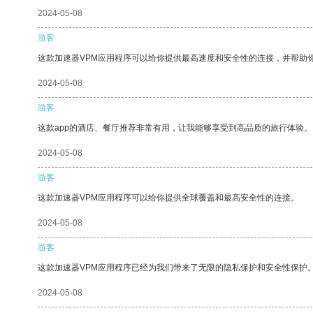
2024-05-08
游客
这款加速器VPM应用程序可以给你提供最高速度和安全性的连接，并帮助
2024-05-08
游客
这款app的酒店、餐厅推荐非常有用，让我能够享受到高品质的旅行体验。
2024-05-08
游客
这款加速器VPM应用程序可以给你提供全球覆盖和最高安全性的连接。
2024-05-08
游客
这款加速器VPM应用程序已经为我们带来了无限的隐私保护和安全性保护
2024-05-08