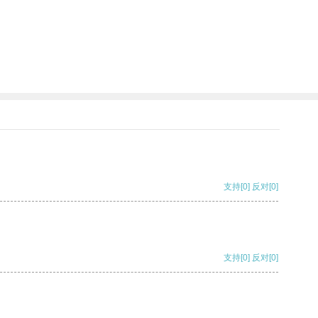
支持
[0]
反对
[0]
支持
[0]
反对
[0]