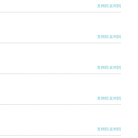
支持
[0]
反对
[0]
支持
[0]
反对
[0]
支持
[0]
反对
[0]
支持
[0]
反对
[0]
支持
[0]
反对
[0]