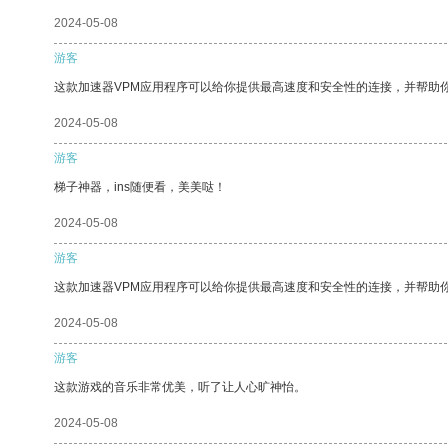
2024-05-08
游客
这款加速器VPM应用程序可以给你提供最高速度和安全性的连接，并帮助
2024-05-08
游客
梯子神器，ins随便看，美美哒！
2024-05-08
游客
这款加速器VPM应用程序可以给你提供最高速度和安全性的连接，并帮助
2024-05-08
游客
这款游戏的音乐非常优美，听了让人心旷神怡。
2024-05-08