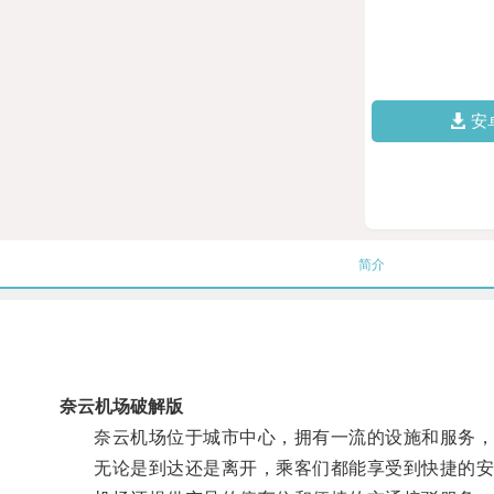
安
简介
奈云机场破解版
奈云机场位于城市中心，拥有一流的设施和服务，
无论是到达还是离开，乘客们都能享受到快捷的安