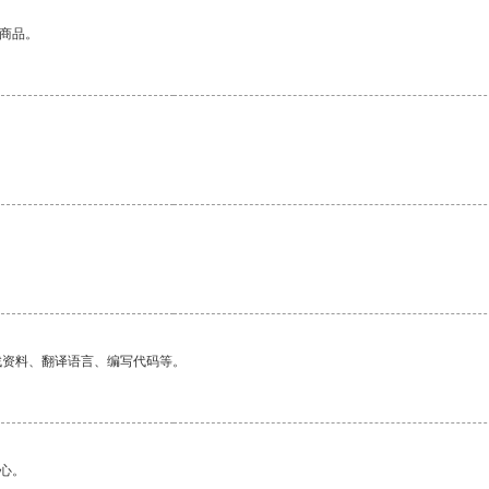
的商品。
找资料、翻译语言、编写代码等。
心。