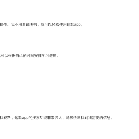
操作。我不用看说明书，就可以轻松使用这款app。
我可以根据自己的时间安排学习进度。
找资料，这款app的搜索功能非常强大，能够快速找到我需要的信息。