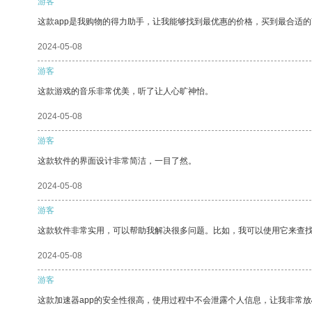
游客
这款app是我购物的得力助手，让我能够找到最优惠的价格，买到最合适
2024-05-08
游客
这款游戏的音乐非常优美，听了让人心旷神怡。
2024-05-08
游客
这款软件的界面设计非常简洁，一目了然。
2024-05-08
游客
这款软件非常实用，可以帮助我解决很多问题。比如，我可以使用它来查
2024-05-08
游客
这款加速器app的安全性很高，使用过程中不会泄露个人信息，让我非常放