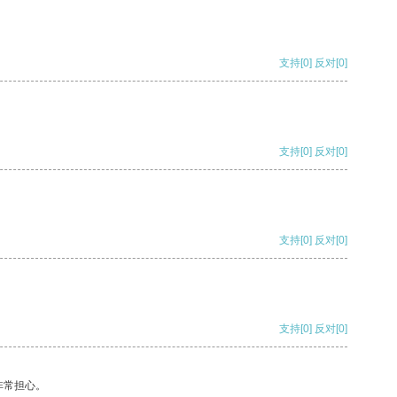
支持
[0]
反对
[0]
支持
[0]
反对
[0]
支持
[0]
反对
[0]
支持
[0]
反对
[0]
非常担心。