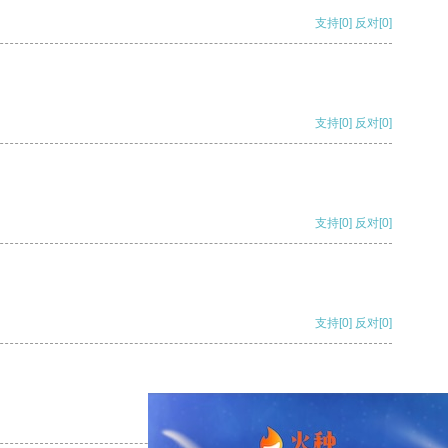
支持
[0]
反对
[0]
支持
[0]
反对
[0]
支持
[0]
反对
[0]
支持
[0]
反对
[0]
支持
[0]
反对
[0]