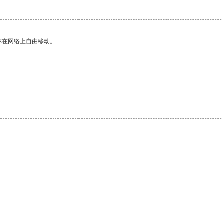
你在网络上自由移动。
。