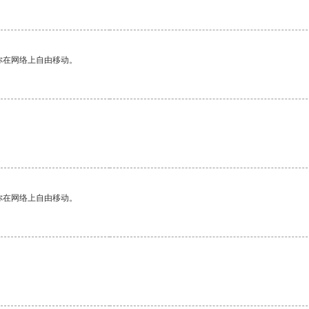
你在网络上自由移动。
你在网络上自由移动。