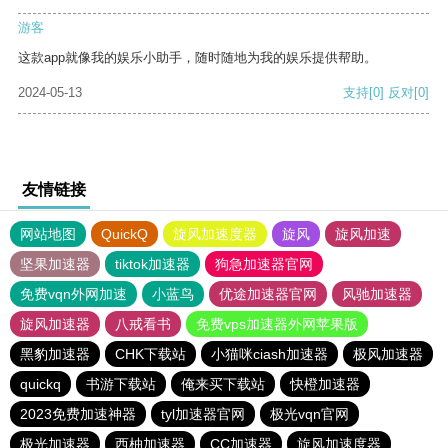
游客
这款app就像我的娱乐小助手，随时随地为我的娱乐提供帮助。
2024-05-13
支持
[0]
反对
[0]
友情链接
网站地图
QuickQ
旋风加速度器
旋风
旋风加速
坚果加速器
tiktok加速器
狗急加速器官网
免费vqn外网加速
小蓝鸟
优途加速器官网
风驰加速器
旋风加速器
八戒看书
免费vps加速器外网苹果版
黑豹加速器
CHK下载站
小猫咪ciash加速器
极风加速器
quickq
书游下载站
俺来买下载站
快橙加速器
2023免费加速神器
tyl加速器官网
极光vqn官网
极光加速器
西柚加速器
CC加速器
旋风加速度器