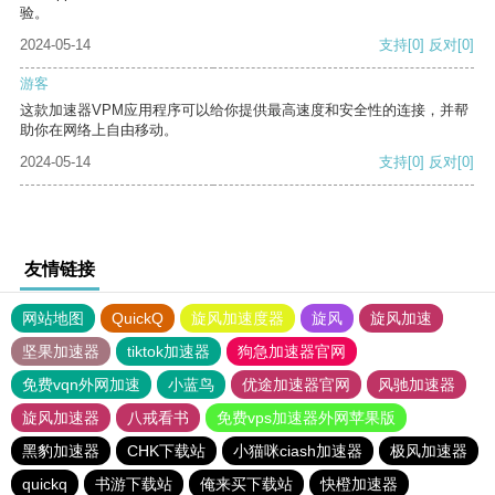
验。
2024-05-14
支持
[0]
反对
[0]
游客
这款加速器VPM应用程序可以给你提供最高速度和安全性的连接，并帮
助你在网络上自由移动。
2024-05-14
支持
[0]
反对
[0]
友情链接
网站地图
QuickQ
旋风加速度器
旋风
旋风加速
坚果加速器
tiktok加速器
狗急加速器官网
免费vqn外网加速
小蓝鸟
优途加速器官网
风驰加速器
旋风加速器
八戒看书
免费vps加速器外网苹果版
黑豹加速器
CHK下载站
小猫咪ciash加速器
极风加速器
quickq
书游下载站
俺来买下载站
快橙加速器