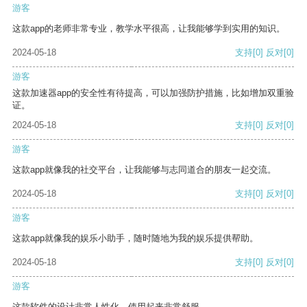
游客
这款app的老师非常专业，教学水平很高，让我能够学到实用的知识。
2024-05-18
支持
[0]
反对
[0]
游客
这款加速器app的安全性有待提高，可以加强防护措施，比如增加双重验
证。
2024-05-18
支持
[0]
反对
[0]
游客
这款app就像我的社交平台，让我能够与志同道合的朋友一起交流。
2024-05-18
支持
[0]
反对
[0]
游客
这款app就像我的娱乐小助手，随时随地为我的娱乐提供帮助。
2024-05-18
支持
[0]
反对
[0]
游客
这款软件的设计非常人性化，使用起来非常舒服。