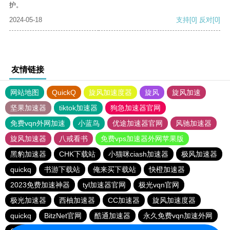
护。
2024-05-18
支持
[0]
反对
[0]
友情链接
网站地图
QuickQ
旋风加速度器
旋风
旋风加速
坚果加速器
tiktok加速器
狗急加速器官网
免费vqn外网加速
小蓝鸟
优途加速器官网
风驰加速器
旋风加速器
八戒看书
免费vps加速器外网苹果版
黑豹加速器
CHK下载站
小猫咪ciash加速器
极风加速器
quickq
书游下载站
俺来买下载站
快橙加速器
2023免费加速神器
tyl加速器官网
极光vqn官网
极光加速器
西柚加速器
CC加速器
旋风加速度器
quickq
BitzNet官网
酷通加速器
永久免费vqn加速外网