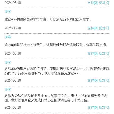
2024-05-18
支持
[0]
反对
[0]
游客
这款app的视频资源非常丰富，可以满足我不同的娱乐需求。
2024-05-18
支持
[0]
反对
[0]
游客
这款app是我社交的好帮手，让我能够与朋友保持联系，分享生活点滴。
2024-05-18
支持
[0]
反对
[0]
游客
这款app的用户界面简洁明了，使用起来非常容易上手，让我能够快速熟
悉操作。我不用看说明书，就可以轻松使用这款app。
2024-05-18
支持
[0]
反对
[0]
游客
这款办公软件的功能非常全面，涵盖了文档、表格、演示文稿等各个方
面。我可以使用它来完成日常办公的所有任务，非常方便。
2024-05-18
支持
[0]
反对
[0]