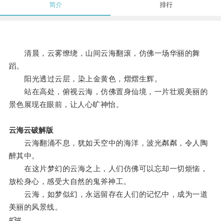
简介
排行
清晨，云雾缭绕，山间云海翻滚，仿佛一场华丽的舞
蹈。
阳光透过云层，染上金黄色，熠熠生辉。
站在高处，俯视云海，仿佛置身仙境，一片壮观美丽的
景色展现在眼前，让人心旷神怡。
云海云破解版
云海翻涌不息，犹如天空中的海洋，波光粼粼，令人陶
醉其中。
在这片梦幻的云海之上，人们仿佛可以忘却一切烦恼，
放松身心，感受大自然的鬼斧神工。
云海，如梦似幻，永远留存在人们的记忆中，成为一道
美丽的风景线。
#3#