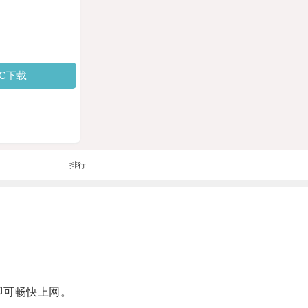
PC下载
排行
即可畅快上网。