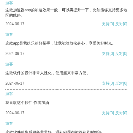
游客
这款加速器app的加速效果一般，可以再提升一下，比如能够支持更多地
区的线路。
2024-06-17
支持
[0]
反对
[0]
游客
这款app是我娱乐的好帮手，让我能够放松身心，享受美好时光。
2024-06-17
支持
[0]
反对
[0]
游客
这款软件的设计非常人性化，使用起来非常方便。
2024-06-17
支持
[0]
反对
[0]
游客
我喜欢这个软件 作者加油
2024-06-17
支持
[0]
反对
[0]
游客
这款软件的售后服务非常好，遇到问题都能得到及时解决。