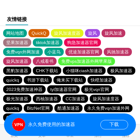
友情链接
网站地图
QuickQ
旋风加速度器
旋风
旋风加速
坚果加速器
tiktok加速器
狗急加速器官网
免费vqn外网加速
小蓝鸟
优途加速器官网
风驰加速器
旋风加速器
八戒看书
免费vps加速器外网苹果版
黑豹加速器
CHK下载站
小猫咪ciash加速器
极风加速器
quickq
书游下载站
俺来买下载站
快橙加速器
2023免费加速神器
tyl加速器官网
极光vqn官网
极光加速器
西柚加速器
CC加速器
旋风加速度器
quickq
BitzNet官网
酷通加速器
永久免费vqn加速外网
CHK下载站
海鸥下载站
1元机场
永久免费使用的加速器
下载
0.331362s
首页
安卓
苹果
排行
推荐