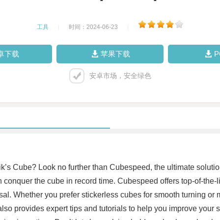
工具
|
时间：2024-06-23
|
卓下载
苹果下载
安卓市场，安全绿色
ik’s Cube? Look no further than Cubespeed, the ultimate solution
an conquer the cube in record time. Cubespeed offers top-of-the
posal. Whether you prefer stickerless cubes for smooth turning o
so provides expert tips and tutorials to help you improve your so