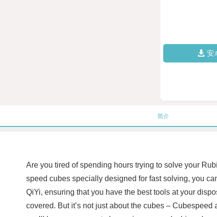
安
简介
Are you tired of spending hours trying to solve your Rub
speed cubes specially designed for fast solving, you c
QiYi, ensuring that you have the best tools at your dis
covered. But it’s not just about the cubes – Cubespeed al