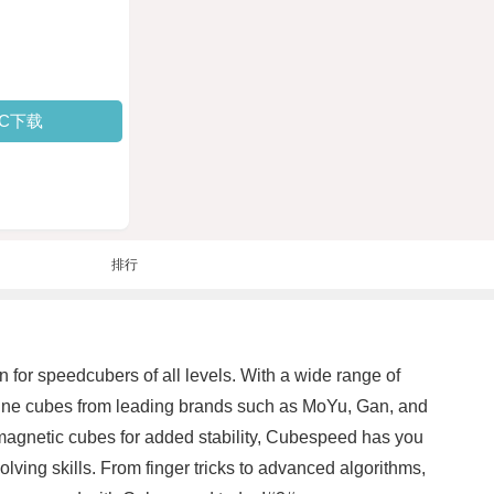
PC下载
排行
 for speedcubers of all levels. With a wide range of
-line cubes from leading brands such as MoYu, Gan, and
r magnetic cubes for added stability, Cubespeed has you
lving skills. From finger tricks to advanced algorithms,