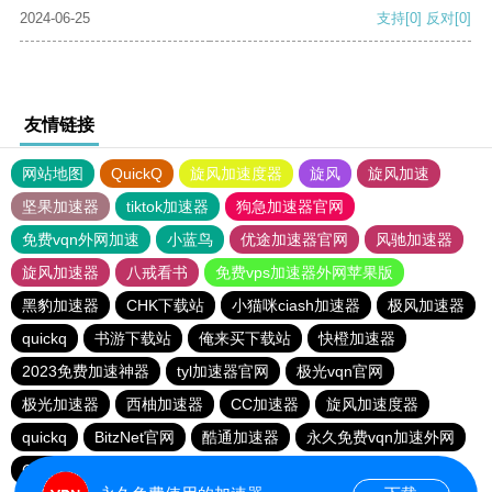
2024-06-25
支持
[0]
反对
[0]
友情链接
网站地图
QuickQ
旋风加速度器
旋风
旋风加速
坚果加速器
tiktok加速器
狗急加速器官网
免费vqn外网加速
小蓝鸟
优途加速器官网
风驰加速器
旋风加速器
八戒看书
免费vps加速器外网苹果版
黑豹加速器
CHK下载站
小猫咪ciash加速器
极风加速器
quickq
书游下载站
俺来买下载站
快橙加速器
2023免费加速神器
tyl加速器官网
极光vqn官网
极光加速器
西柚加速器
CC加速器
旋风加速度器
quickq
BitzNet官网
酷通加速器
永久免费vqn加速外网
CHK下载站
海鸥下载站
1元机场