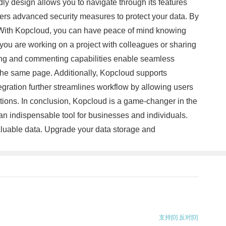
dly design allows you to navigate through its features
offers advanced security measures to protect your data. By
e. With Kopcloud, you can have peace of mind knowing
you are working on a project with colleagues or sharing
iting and commenting capabilities enable seamless
the same page. Additionally, Kopcloud supports
egration further streamlines workflow by allowing users
ations. In conclusion, Kopcloud is a game-changer in the
t an indispensable tool for businesses and individuals.
aluable data. Upgrade your data storage and
支持
[0]
反对
[0]