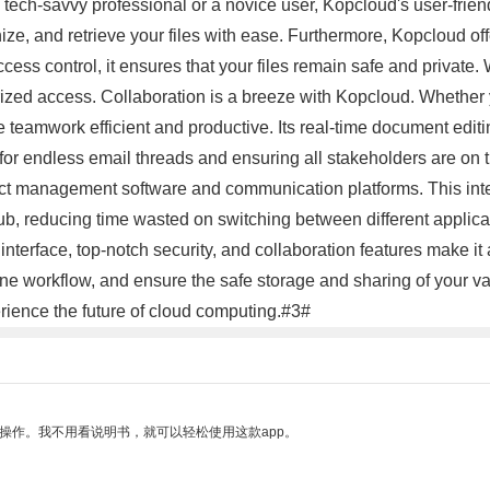
 tech-savvy professional or a novice user, Kopcloud's user-frien
anize, and retrieve your files with ease. Furthermore, Kopcloud 
cess control, it ensures that your files remain safe and privat
orized access. Collaboration is a breeze with Kopcloud. Whether 
ake teamwork efficient and productive. Its real-time document ed
for endless email threads and ensuring all stakeholders are on 
oject management software and communication platforms. This int
 hub, reducing time wasted on switching between different applic
y interface, top-notch security, and collaboration features make i
e workflow, and ensure the safe storage and sharing of your v
rience the future of cloud computing.#3#
操作。我不用看说明书，就可以轻松使用这款app。