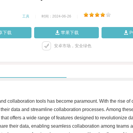
工具
|
时间：2024-06-26
|
卓下载
苹果下载
安卓市场，安全绿色
age and collaboration tools has become paramount. With the rise o
re their data and streamline collaboration processes. Among the
at offers a wide range of features designed to revolutionize dat
share their data, enabling seamless collaboration among teams a