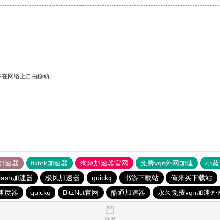
你在网络上自由移动。
加速器
tiktok加速器
狗急加速器官网
免费vqn外网加速
小蓝
iash加速器
极风加速器
quickq
书游下载站
俺来买下载站
速度器
quickq
BitzNet官网
酷通加速器
永久免费vqn加速外
苹果