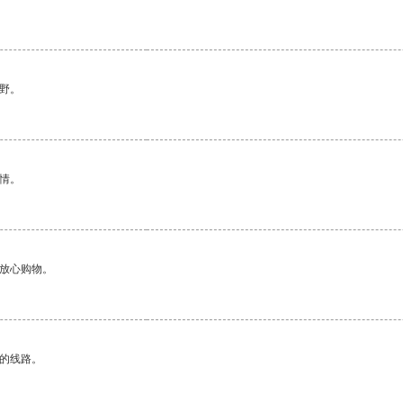
野。
情。
够放心购物。
区的线路。