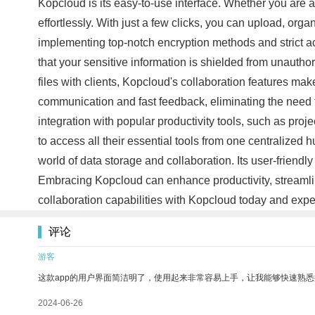
Kopcloud is its easy-to-use interface. Whether you are a
effortlessly. With just a few clicks, you can upload, org
implementing top-notch encryption methods and strict ac
that your sensitive information is shielded from unauth
files with clients, Kopcloud's collaboration features m
communication and fast feedback, eliminating the need 
integration with popular productivity tools, such as pr
to access all their essential tools from one centralized
world of data storage and collaboration. Its user-friendl
Embracing Kopcloud can enhance productivity, streamlin
collaboration capabilities with Kopcloud today and expe
评论
游客
这款app的用户界面简洁明了，使用起来非常容易上手，让我能够快速熟悉
2024-06-26