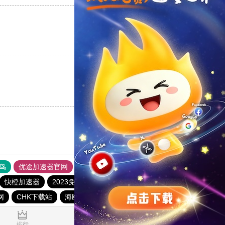
支持
[0]
反对
[0]
支持
[0]
反对
[0]
鸟
优途加速器官网
风驰加速器
旋风加速器
八戒看书
快橙加速器
2023免费加速神器
tyl加速器官网
网
CHK下载站
海鸥下载站
1元机场
0.254857s
排行
推荐