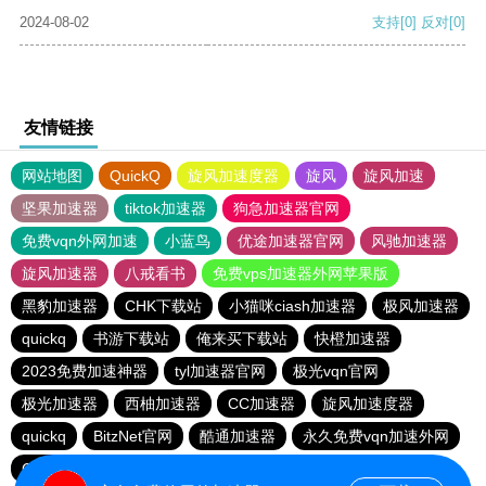
2024-08-02
支持
[0]
反对
[0]
友情链接
网站地图
QuickQ
旋风加速度器
旋风
旋风加速
坚果加速器
tiktok加速器
狗急加速器官网
免费vqn外网加速
小蓝鸟
优途加速器官网
风驰加速器
旋风加速器
八戒看书
免费vps加速器外网苹果版
黑豹加速器
CHK下载站
小猫咪ciash加速器
极风加速器
quickq
书游下载站
俺来买下载站
快橙加速器
2023免费加速神器
tyl加速器官网
极光vqn官网
极光加速器
西柚加速器
CC加速器
旋风加速度器
quickq
BitzNet官网
酷通加速器
永久免费vqn加速外网
CHK下载站
海鸥下载站
1元机场