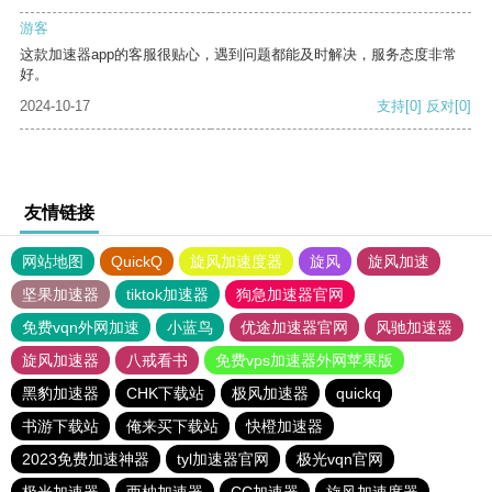
游客
这款加速器app的客服很贴心，遇到问题都能及时解决，服务态度非常
好。
2024-10-17
支持
[0]
反对
[0]
友情链接
网站地图
QuickQ
旋风加速度器
旋风
旋风加速
坚果加速器
tiktok加速器
狗急加速器官网
免费vqn外网加速
小蓝鸟
优途加速器官网
风驰加速器
旋风加速器
八戒看书
免费vps加速器外网苹果版
黑豹加速器
CHK下载站
极风加速器
quickq
书游下载站
俺来买下载站
快橙加速器
2023免费加速神器
tyl加速器官网
极光vqn官网