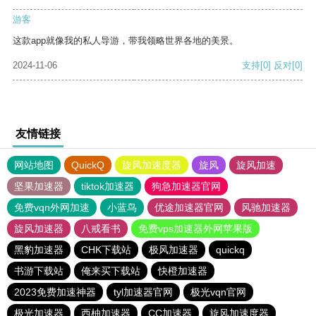
游客
这款app就像我的私人导游，带我领略世界各地的美景。
2024-11-06
支持
[0]
反对
[0]
友情链接
网站地图
QuickQ
旋风加速度器
旋风
旋风加速
坚果加速器
tiktok加速器
狗急加速器官网
免费vqn外网加速
小蓝鸟
优途加速器官网
风驰加速器
旋风加速器
八戒看书
免费vps加速器外网苹果版
黑豹加速器
CHK下载站
极风加速器
quickq
书游下载站
俺来买下载站
快橙加速器
2023免费加速神器
tyl加速器官网
极光vqn官网
极光加速器
西柚加速器
CC加速器
旋风加速度器