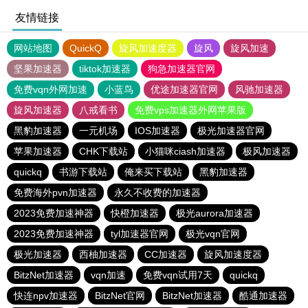
友情链接
网站地图
QuickQ
旋风加速度器
旋风
旋风加速
坚果加速器
tiktok加速器
狗急加速器官网
免费vqn外网加速
小蓝鸟
优途加速器官网
风驰加速器
旋风加速器
八戒看书
免费vps加速器外网苹果版
黑豹加速器
一元机场
IOS加速器
极光加速器官网
苹果加速器
CHK下载站
小猫咪ciash加速器
极风加速器
quickq
书游下载站
俺来买下载站
黑豹加速器
免费海外pvn加速器
永久不收费的加速器
2023免费加速神器
快橙加速器
极光aurora加速器
2023免费加速神器
tyl加速器官网
极光vqn官网
极光加速器
西柚加速器
CC加速器
旋风加速度器
BitzNet加速器
vqn加速
免费vqn试用7天
quickq
快连npv加速器
BitzNet官网
BitzNet加速器
酷通加速器