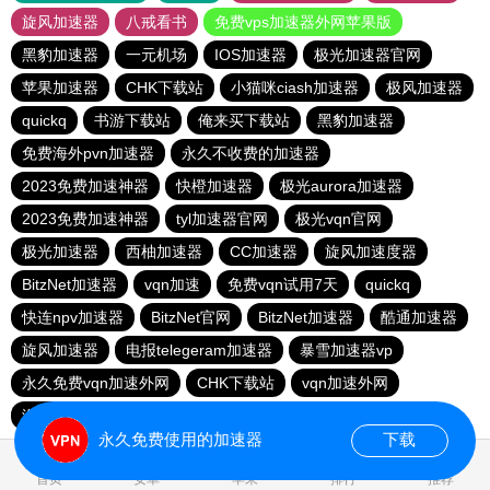
旋风加速器
八戒看书
免费vps加速器外网苹果版
黑豹加速器
一元机场
IOS加速器
极光加速器官网
苹果加速器
CHK下载站
小猫咪ciash加速器
极风加速器
quickq
书游下载站
俺来买下载站
黑豹加速器
免费海外pvn加速器
永久不收费的加速器
2023免费加速神器
快橙加速器
极光aurora加速器
2023免费加速神器
tyl加速器官网
极光vqn官网
极光加速器
西柚加速器
CC加速器
旋风加速度器
BitzNet加速器
vqn加速
免费vqn试用7天
quickq
快连npv加速器
BitzNet官网
BitzNet加速器
酷通加速器
旋风加速器
电报telegeram加速器
暴雪加速器vp
永久免费vqn加速外网
CHK下载站
vqn加速外网
海鸥下载站
1元机场
永久免费使用的加速器
下载
0.887041s
首页
安卓
苹果
排行
推荐