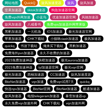
网站地图
QuickQ
旋风加速度器
旋风
旋风加速
坚果加速器
tiktok加速器
狗急加速器官网
免费vqn外网加速
小蓝鸟
优途加速器官网
风驰加速器
旋风加速器
八戒看书
免费vps加速器外网苹果版
黑豹加速器
一元机场
IOS加速器
极光加速器官网
苹果加速器
CHK下载站
小猫咪ciash加速器
极风加速器
quickq
书游下载站
俺来买下载站
黑豹加速器
免费海外pvn加速器
永久不收费的加速器
2023免费加速神器
快橙加速器
极光aurora加速器
2023免费加速神器
tyl加速器官网
极光vqn官网
极光加速器
西柚加速器
CC加速器
旋风加速度器
BitzNet加速器
vqn加速
免费vqn试用7天
quickq
快连npv加速器
BitzNet官网
BitzNet加速器
酷通加速器
旋风加速器
电报telegeram加速器
暴雪加速器vp
永久免费vqn加速外网
CHK下载站
vqn加速外网