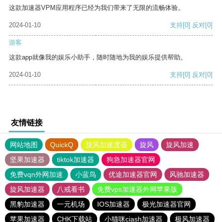
这款加速器VPM应用程序已经为我们带来了无限的流畅体验。
2024-01-10
支持
[0]
反对
[0]
游客
这款app就像我的娱乐小助手，随时随地为我的娱乐提供帮助。
2024-01-10
支持
[0]
反对
[0]
友情链接
网站地图
QuickQ
旋风加速度器
旋风
旋风加速
坚果加速器
tiktok加速器
狗急加速器官网
免费vqn外网加速
小蓝鸟
优途加速器官网
风驰加速器
旋风加速器
八戒看书
免费vps加速器外网苹果版
黑豹加速器
一元机场
IOS加速器
极光加速器官网
苹果加速器
CHK下载站
小猫咪ciash加速器
极风加速器