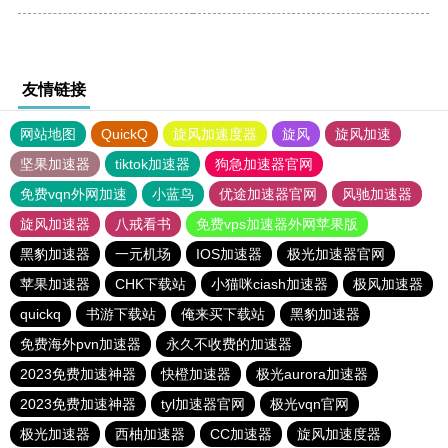
友情链接
网站地图
QuickQ
旋风加速度器
旋风
旋风加速
坚果加速器
tiktok加速器
狗急加速器官网
免费vqn外网加速
小蓝鸟
优途加速器官网
风驰加速器
旋风加速器
八戒看书
免费vps加速器外网苹果版
黑豹加速器
一元机场
IOS加速器
极光加速器官网
苹果加速器
CHK下载站
小猫咪ciash加速器
极风加速器
quickq
书游下载站
俺来买下载站
黑豹加速器
免费海外pvn加速器
永久不收费的加速器
2023免费加速神器
快橙加速器
极光aurora加速器
2023免费加速神器
tyl加速器官网
极光vqn官网
极光加速器
西柚加速器
CC加速器
旋风加速度器