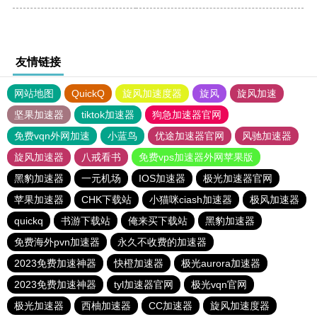
友情链接
网站地图
QuickQ
旋风加速度器
旋风
旋风加速
坚果加速器
tiktok加速器
狗急加速器官网
免费vqn外网加速
小蓝鸟
优途加速器官网
风驰加速器
旋风加速器
八戒看书
免费vps加速器外网苹果版
黑豹加速器
一元机场
IOS加速器
极光加速器官网
苹果加速器
CHK下载站
小猫咪ciash加速器
极风加速器
quickq
书游下载站
俺来买下载站
黑豹加速器
免费海外pvn加速器
永久不收费的加速器
2023免费加速神器
快橙加速器
极光aurora加速器
2023免费加速神器
tyl加速器官网
极光vqn官网
极光加速器
西柚加速器
CC加速器
旋风加速度器