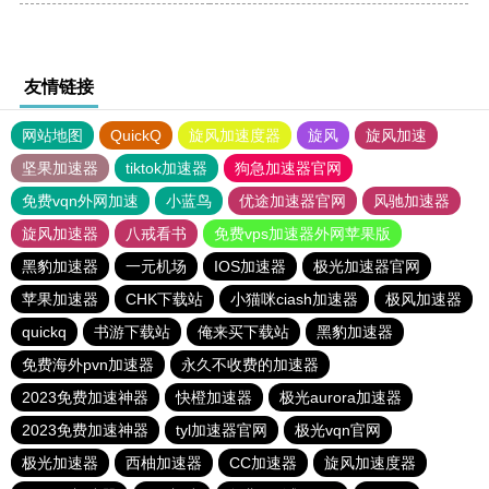
友情链接
网站地图
QuickQ
旋风加速度器
旋风
旋风加速
坚果加速器
tiktok加速器
狗急加速器官网
免费vqn外网加速
小蓝鸟
优途加速器官网
风驰加速器
旋风加速器
八戒看书
免费vps加速器外网苹果版
黑豹加速器
一元机场
IOS加速器
极光加速器官网
苹果加速器
CHK下载站
小猫咪ciash加速器
极风加速器
quickq
书游下载站
俺来买下载站
黑豹加速器
免费海外pvn加速器
永久不收费的加速器
2023免费加速神器
快橙加速器
极光aurora加速器
2023免费加速神器
tyl加速器官网
极光vqn官网
极光加速器
西柚加速器
CC加速器
旋风加速度器