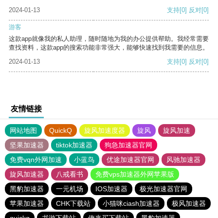
2024-01-13
支持
[0]
反对
[0]
游客
这款app就像我的私人助理，随时随地为我的办公提供帮助。我经常需要
查找资料，这款app的搜索功能非常强大，能够快速找到我需要的信息。
2024-01-13
支持
[0]
反对
[0]
友情链接
网站地图
QuickQ
旋风加速度器
旋风
旋风加速
坚果加速器
tiktok加速器
狗急加速器官网
免费vqn外网加速
小蓝鸟
优途加速器官网
风驰加速器
旋风加速器
八戒看书
免费vps加速器外网苹果版
黑豹加速器
一元机场
IOS加速器
极光加速器官网
苹果加速器
CHK下载站
小猫咪ciash加速器
极风加速器