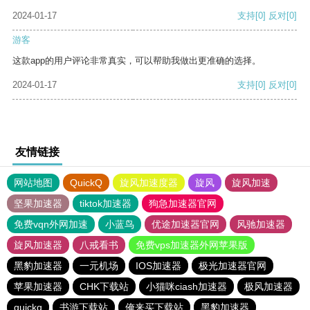
2024-01-17
支持
[0]
反对
[0]
游客
这款app的用户评论非常真实，可以帮助我做出更准确的选择。
2024-01-17
支持
[0]
反对
[0]
友情链接
网站地图
QuickQ
旋风加速度器
旋风
旋风加速
坚果加速器
tiktok加速器
狗急加速器官网
免费vqn外网加速
小蓝鸟
优途加速器官网
风驰加速器
旋风加速器
八戒看书
免费vps加速器外网苹果版
黑豹加速器
一元机场
IOS加速器
极光加速器官网
苹果加速器
CHK下载站
小猫咪ciash加速器
极风加速器
quickq
书游下载站
俺来买下载站
黑豹加速器