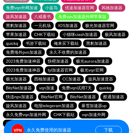
免费vqn外网加速
小蓝鸟
优途加速器官网
风驰加速器
旋风加速器
八戒看书
免费vps加速器外网苹果版
黑豹加速器
一元机场
IOS加速器
极光加速器官网
苹果加速器
CHK下载站
小猫咪ciash加速器
极风加速器
quickq
书游下载站
俺来买下载站
黑豹加速器
免费海外pvn加速器
永久不收费的加速器
2023免费加速神器
快橙加速器
极光aurora加速器
2023免费加速神器
tyl加速器官网
极光vqn官网
极光加速器
西柚加速器
CC加速器
旋风加速度器
BitzNet加速器
vqn加速
免费vqn试用7天
quickq
快连npv加速器
BitzNet官网
BitzNet加速器
酷通加速器
旋风加速器
电报telegeram加速器
暴雪加速器vp
永久免费vqn加速外网
CHK下载站
vqn加速外网
海鸥下载站
1元机场
永久免费使用的加速器
下载