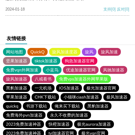
2024-01-18
支持
[0]
反对
[0]
友情链接
网站地图
QuickQ
旋风加速度器
旋风
旋风加速
坚果加速器
tiktok加速器
狗急加速器官网
免费vqn外网加速
小蓝鸟
优途加速器官网
风驰加速器
旋风加速器
八戒看书
免费vps加速器外网苹果版
黑豹加速器
一元机场
IOS加速器
极光加速器官网
苹果加速器
CHK下载站
小猫咪ciash加速器
极风加速器
quickq
书游下载站
俺来买下载站
黑豹加速器
免费海外pvn加速器
永久不收费的加速器
2023免费加速神器
快橙加速器
极光aurora加速器
2023免费加速神器
tyl加速器官网
极光vqn官网