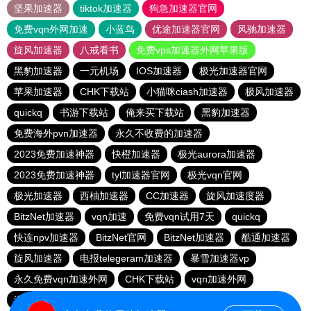
坚果加速器
tiktok加速器
狗急加速器官网
免费vqn外网加速
小蓝鸟
优途加速器官网
风驰加速器
旋风加速器
八戒看书
免费vps加速器外网苹果版
黑豹加速器
一元机场
IOS加速器
极光加速器官网
苹果加速器
CHK下载站
小猫咪ciash加速器
极风加速器
quickq
书游下载站
俺来买下载站
黑豹加速器
免费海外pvn加速器
永久不收费的加速器
2023免费加速神器
快橙加速器
极光aurora加速器
2023免费加速神器
tyl加速器官网
极光vqn官网
极光加速器
西柚加速器
CC加速器
旋风加速度器
BitzNet加速器
vqn加速
免费vqn试用7天
quickq
快连npv加速器
BitzNet官网
BitzNet加速器
酷通加速器
旋风加速器
电报telegeram加速器
暴雪加速器vp
永久免费vqn加速外网
CHK下载站
vqn加速外网
海鸥下载站
1元机场