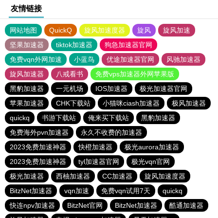
友情链接
网站地图
QuickQ
旋风加速度器
旋风
旋风加速
坚果加速器
tiktok加速器
狗急加速器官网
免费vqn外网加速
小蓝鸟
优途加速器官网
风驰加速器
旋风加速器
八戒看书
免费vps加速器外网苹果版
黑豹加速器
一元机场
IOS加速器
极光加速器官网
苹果加速器
CHK下载站
小猫咪ciash加速器
极风加速器
quickq
书游下载站
俺来买下载站
黑豹加速器
免费海外pvn加速器
永久不收费的加速器
2023免费加速神器
快橙加速器
极光aurora加速器
2023免费加速神器
tyl加速器官网
极光vqn官网
极光加速器
西柚加速器
CC加速器
旋风加速度器
BitzNet加速器
vqn加速
免费vqn试用7天
quickq
快连npv加速器
BitzNet官网
BitzNet加速器
酷通加速器