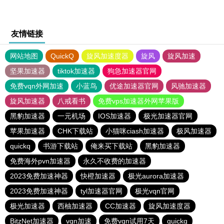
友情链接
网站地图
QuickQ
旋风加速度器
旋风
旋风加速
坚果加速器
tiktok加速器
狗急加速器官网
免费vqn外网加速
小蓝鸟
优途加速器官网
风驰加速器
旋风加速器
八戒看书
免费vps加速器外网苹果版
黑豹加速器
一元机场
IOS加速器
极光加速器官网
苹果加速器
CHK下载站
小猫咪ciash加速器
极风加速器
quickq
书游下载站
俺来买下载站
黑豹加速器
免费海外pvn加速器
永久不收费的加速器
2023免费加速神器
快橙加速器
极光aurora加速器
2023免费加速神器
tyl加速器官网
极光vqn官网
极光加速器
西柚加速器
CC加速器
旋风加速度器
BitzNet加速器
vqn加速
免费vqn试用7天
quickq