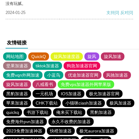
没有玩腻。
2024-01-25
支持
[0]
反对
[0]
友情链接
网站地图
QuickQ
旋风加速度器
旋风
旋风加速
坚果加速器
tiktok加速器
狗急加速器官网
免费vqn外网加速
小蓝鸟
优途加速器官网
风驰加速器
旋风加速器
八戒看书
免费vps加速器外网苹果版
黑豹加速器
一元机场
IOS加速器
极光加速器官网
苹果加速器
CHK下载站
小猫咪ciash加速器
极风加速器
quickq
书游下载站
俺来买下载站
黑豹加速器
免费海外pvn加速器
永久不收费的加速器
2023免费加速神器
快橙加速器
极光aurora加速器