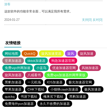
游客
这款软件的功能非常全面，可以满足我所有需求。
2024-01-27
支持
[0]
反对
[0]
友情链接
网站地图
QuickQ
旋风加速度器
旋风
旋风加速
坚果加速器
tiktok加速器
狗急加速器官网
免费vqn外网加速
小蓝鸟
优途加速器官网
风驰加速器
旋风加速器
八戒看书
免费vps加速器外网苹果版
黑豹加速器
一元机场
IOS加速器
极光加速器官网
苹果加速器
CHK下载站
小猫咪ciash加速器
极风加速器
quickq
书游下载站
俺来买下载站
黑豹加速器
免费海外pvn加速器
永久不收费的加速器