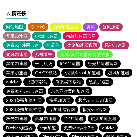
友情链接
网站地图
QuickQ
旋风加速度器
旋风
旋风加速
坚果加速器
tiktok加速器
狗急加速器官网
免费vqn外网加速
小蓝鸟
优途加速器官网
风驰加速器
旋风加速器
八戒看书
免费vps加速器外网苹果版
黑豹加速器
一元机场
IOS加速器
极光加速器官网
苹果加速器
CHK下载站
小猫咪ciash加速器
极风加速器
quickq
书游下载站
俺来买下载站
黑豹加速器
免费海外pvn加速器
永久不收费的加速器
2023免费加速神器
快橙加速器
极光aurora加速器
2023免费加速神器
tyl加速器官网
极光vqn官网
极光加速器
西柚加速器
CC加速器
旋风加速度器
BitzNet加速器
vqn加速
免费vqn试用7天
quickq