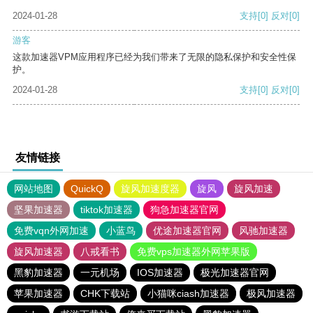
2024-01-28
支持
[0]
反对
[0]
游客
这款加速器VPM应用程序已经为我们带来了无限的隐私保护和安全性保
护。
2024-01-28
支持
[0]
反对
[0]
友情链接
网站地图
QuickQ
旋风加速度器
旋风
旋风加速
坚果加速器
tiktok加速器
狗急加速器官网
免费vqn外网加速
小蓝鸟
优途加速器官网
风驰加速器
旋风加速器
八戒看书
免费vps加速器外网苹果版
黑豹加速器
一元机场
IOS加速器
极光加速器官网
苹果加速器
CHK下载站
小猫咪ciash加速器
极风加速器