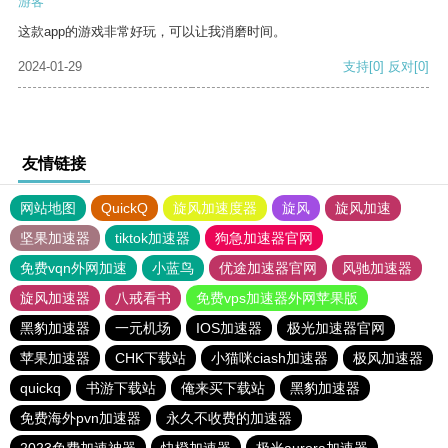
游客
这款app的游戏非常好玩，可以让我消磨时间。
2024-01-29
支持
[0]
反对
[0]
友情链接
网站地图
QuickQ
旋风加速度器
旋风
旋风加速
坚果加速器
tiktok加速器
狗急加速器官网
免费vqn外网加速
小蓝鸟
优途加速器官网
风驰加速器
旋风加速器
八戒看书
免费vps加速器外网苹果版
黑豹加速器
一元机场
IOS加速器
极光加速器官网
苹果加速器
CHK下载站
小猫咪ciash加速器
极风加速器
quickq
书游下载站
俺来买下载站
黑豹加速器
免费海外pvn加速器
永久不收费的加速器