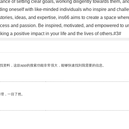
tance of setting clear goals, working diligently towards them, 
nding oneself with like-minded individuals who inspire and chall
ries, ideas, and expertise, ins66 aims to create a space where i
ess and passion. Be inspired, motivated, and empowered to unloc
g a positive impact in your life and the lives of others.#3#
找资料，这款app的搜索功能非常强大，能够快速找到我需要的信息。
合理，一目了然。