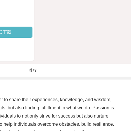
PC下载
排行
her to share their experiences, knowledge, and wisdom,
s, but also finding fulfillment in what we do. Passion is
ividuals to not only strive for success but also nurture
to help individuals overcome obstacles, build resilience,