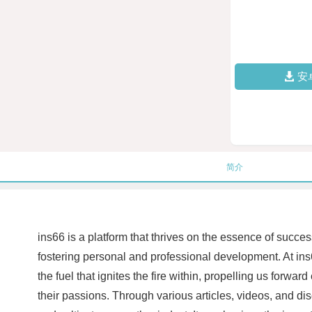
安
简介
ins66 is a platform that thrives on the essence of succ
fostering personal and professional development. At ins66
the fuel that ignites the fire within, propelling us forwa
their passions. Through various articles, videos, and dis