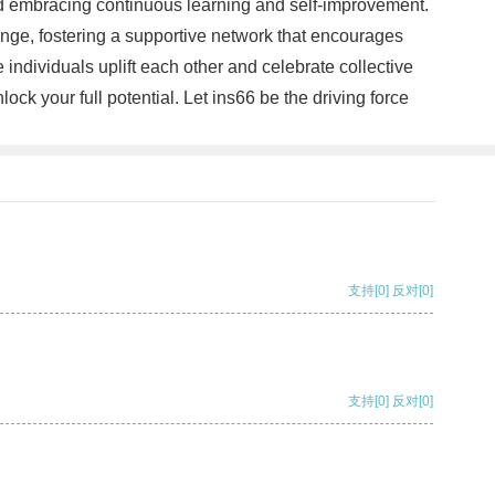
and embracing continuous learning and self-improvement.
enge, fostering a supportive network that encourages
ndividuals uplift each other and celebrate collective
k your full potential. Let ins66 be the driving force
支持
[0]
反对
[0]
支持
[0]
反对
[0]