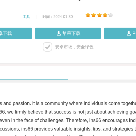
工具
|
时间：2024-01-30
|
卓下载
苹果下载
安卓市场，安全绿色
ess and passion. It is a community where individuals come toget
, we firmly believe that success is not just about achieving goal
rd even in the face of challenges. Therefore, ins66 encourages ind
cussions, ins66 provides valuable insights, tips, and strategies 